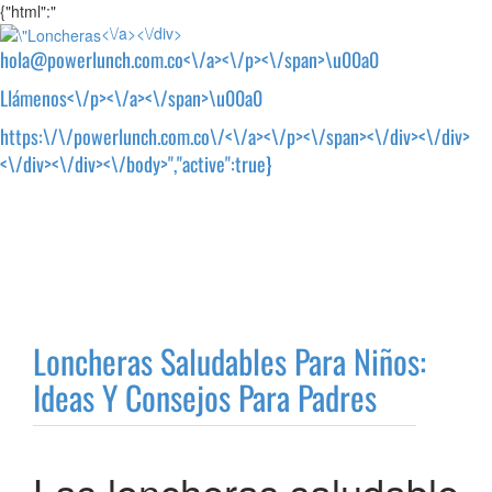
{"html":"
<\/a><\/div>
hola@powerlunch.com.co<\/a><\/p><\/span>\u00a0
Llámenos<\/p><\/a><\/span>\u00a0
https:\/\/powerlunch.com.co\/<\/a><\/p><\/span><\/div><\/div>
<\/div><\/div><\/body>","active":true}
Loncheras Saludables Para Niños:
Ideas Y Consejos Para Padres
Las loncheras saludable