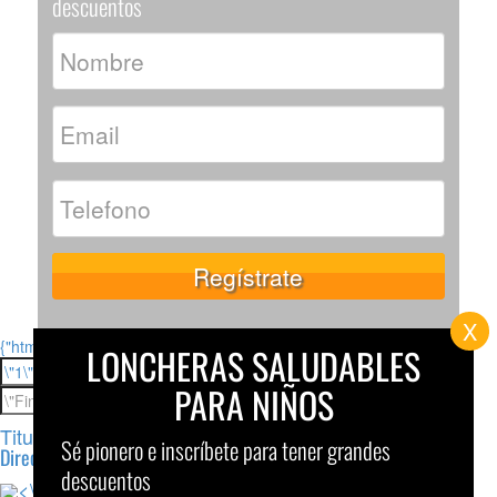
descuentos
X
{"html":"
LONCHERAS SALUDABLES
PARA NIÑOS
Titulo Bloque<\/strong><\/h4>
Sé pionero e inscríbete para tener grandes
Direccion<\/a><\/p>
descuentos
<\/a>
<\/a>
<\/a>
<\/a>
<\/a>
<\/a><\/div>