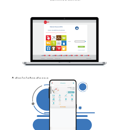
Administradores
Podrás aprobar reportes de gastos y
solicitudes de saldos en segundos.Tener
reportes con información valiosa para su
negocio.Con el Buzón Inteligente recopila y
valida facturas de manera automática ante el
SAT, facilitando la comprobación de