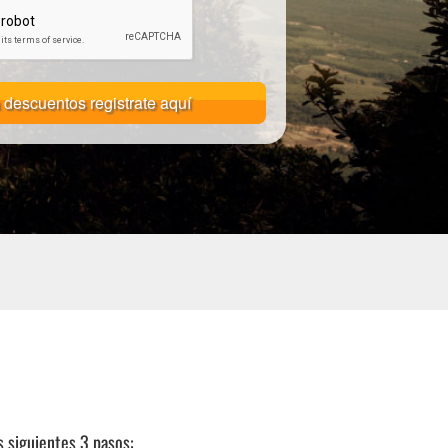
 descuentos registrate aquí
s siguientes 3 pasos: