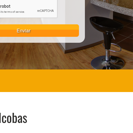
Enviar
lcobas