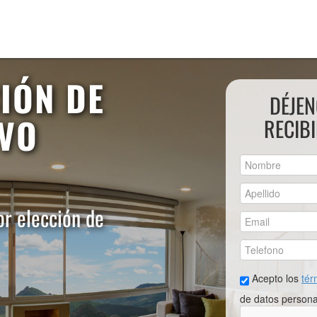
CIÓN DE
DÉJEN
EVO
RECIB
or elección de
Acepto los
tér
de datos persona