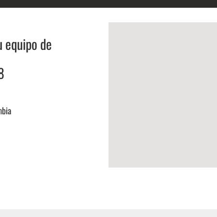
u equipo de
8
mbia