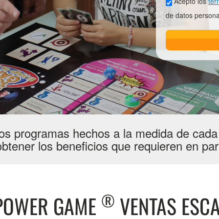
Acepto los
tér
de datos persona
s programas hechos a la medida de cad
btener los beneficios que requieren en par
®
 POWER GAME
VENTAS ESC