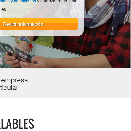
minos y condiciones
y autorizo tratamiento
les
Recibir información
a empresa
ticular
ALABLES